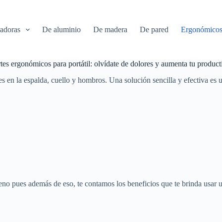
radoras
De aluminio
De madera
De pared
Ergonómico
tes ergonómicos para portátil: olvídate de dolores y aumenta tu product
nes en la espalda, cuello y hombros. Una solución sencilla y efectiva es
no pues además de eso, te contamos los beneficios que te brinda usar u